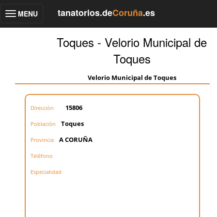
tanatorios.de
Coruña
.es
MENU
Toggle
navigation
Toques - Velorio Municipal de
Toques
Velorio Municipal de Toques
15806
Dirección
Toques
Población
A CORUÑA
Provincia
Teléfono
Especialidad