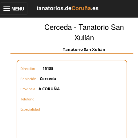
tanatorios.de
Coruña
.es
MENU
Toggle
navigation
Cerceda - Tanatorio San
Xulián
Tanatorio San Xulián
15185
Dirección
Cerceda
Población
A CORUÑA
Provincia
Teléfono
Especialidad