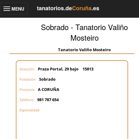
tanatorios.de
Coruña
.es
MENU
Toggle
navigation
Sobrado - Tanatorio Valiño
Mosteiro
Tanatorio Valiño Mosteiro
Praza Portal, 29 bajo
15813
Dirección
Sobrado
Población
A CORUÑA
Provincia
981 787 654
Teléfono
Especialidad