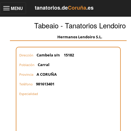
tanatorios.de
Coruña
.es
MENU
Toggle
navigation
Tabeaio - Tanatorios Lendoiro
Hermanos Lendoiro S.L.
Cambela s/n
15182
Dirección
Carral
Población
A CORUÑA
Provincia
981613401
Teléfono
Especialidad