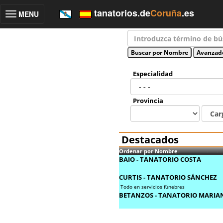
tanatorios.de
Coruña
.es
MENU
Toggle
navigation
Especialidad
Provincia
Destacados
Ordenar por Nombre
BAIO - TANATORIO COSTA
CURTIS - TANATORIO SÁNCHEZ
Todo en servicios fúnebres
BETANZOS - TANATORIO MARIA