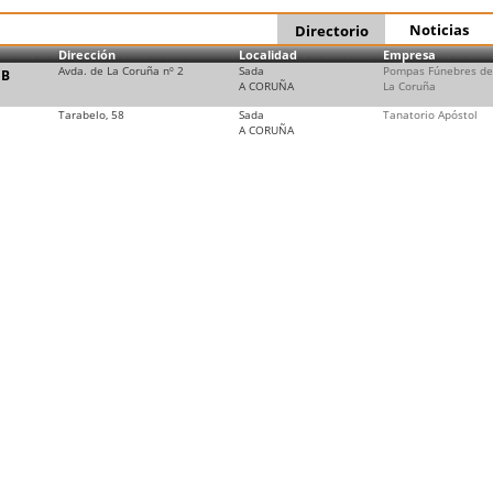
Noticias
Directorio
Dirección
Localidad
Empresa
Avda. de La Coruña nº 2
Sada
Pompas Fúnebres de
EB
A CORUÑA
La Coruña
Tarabelo, 58
Sada
Tanatorio Apóstol
A CORUÑA