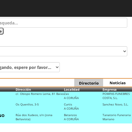
Noticias
Directorio
Dirección
Localidad
Empresa
c/. Obispo Romero Lema, 81 Baixo
Zas
POMPAS FUNEBRES
A CORUÑA
COSTA, S.L.
Os Quenllos, 3-5
Curtis
Sanchez Novo, S.L.
A CORUÑA
NO
Rúa dos Xudeos, s/n (zona
Betanzos
Tanatorio Funeraria
Bellavista)
A CORUÑA
Mariano