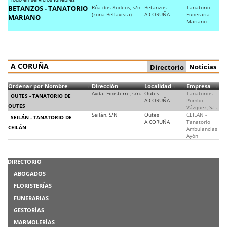
BETANZOS - TANATORIO
Rúa dos Xudeos, s/n
Betanzos
Tanatorio
(zona Bellavista)
A CORUÑA
Funeraria
MARIANO
Mariano
A CORUÑA
Noticias
Directorio
Ordenar por Nombre
Dirección
Localidad
Empresa
Avda. Finisterre, s/n.
Outes
Tanatorios
OUTES - TANATORIO DE
A CORUÑA
Pombo
OUTES
Vázquez, S.L.
Seilán, S/N
Outes
CEILAN -
SEILÁN - TANATORIO DE
A CORUÑA
Tanatorio
CEILÁN
Ambulancias
Ayón
DIRECTORIO
ABOGADOS
FLORISTERÍAS
FUNERARIAS
GESTORÍAS
MARMOLERÍAS