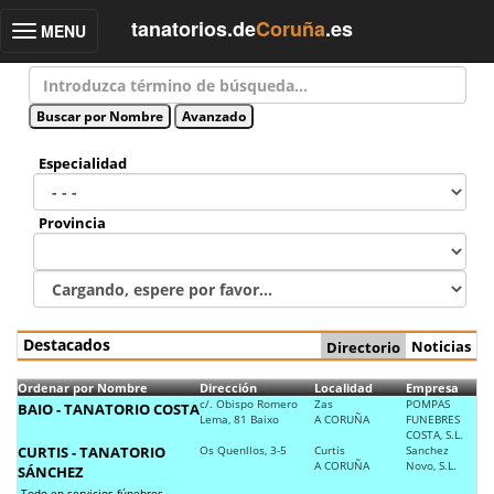
tanatorios.de
Coruña
.es
MENU
Toggle
navigation
Especialidad
Provincia
Destacados
Noticias
Directorio
Ordenar por Nombre
Dirección
Localidad
Empresa
c/. Obispo Romero
Zas
POMPAS
BAIO - TANATORIO COSTA
Lema, 81 Baixo
A CORUÑA
FUNEBRES
COSTA, S.L.
CURTIS - TANATORIO
Os Quenllos, 3-5
Curtis
Sanchez
A CORUÑA
Novo, S.L.
SÁNCHEZ
Todo en servicios fúnebres