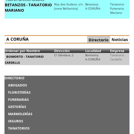
BETANZOS - TANATORIO
Rúa dos Xudeos, s/n
Betanzos
Tanatorio
(zona Bellavista)
A CORUÑA
Funeraria
MARIANO
Mariano
A CORUÑA
Noticias
Directorio
Ordenar por Nombre
Dirección
Localidad
Empresa
C/ Gándara, 2
Boimorto
Tanatorio
BOIMORTO - TANATORIO
A CORUÑA
Cardelle
CARDELLE
DIRECTORIO
ABOGADOS
FLORISTERÍAS
FUNERARIAS
GESTORÍAS
MARMOLERÍAS
SEGUROS
TANATORIOS