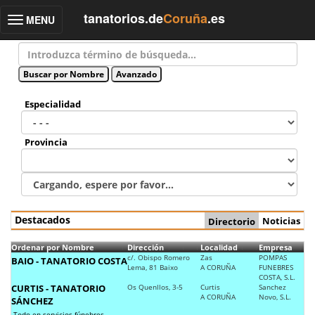
tanatorios.de
Coruña
.es
MENU
Toggle
navigation
Especialidad
Provincia
Destacados
Noticias
Directorio
Ordenar por Nombre
Dirección
Localidad
Empresa
c/. Obispo Romero
Zas
POMPAS
BAIO - TANATORIO COSTA
Lema, 81 Baixo
A CORUÑA
FUNEBRES
COSTA, S.L.
CURTIS - TANATORIO
Os Quenllos, 3-5
Curtis
Sanchez
A CORUÑA
Novo, S.L.
SÁNCHEZ
Todo en servicios fúnebres